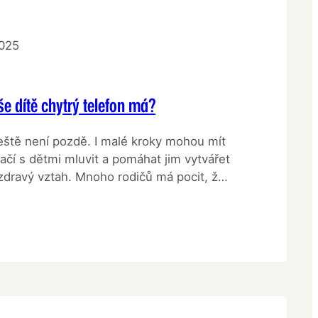
2025
še dítě chytrý telefon má?
ještě není pozdě. I malé kroky mohou mít
ačí s dětmi mluvit a pomáhat jim vytvářet
zdravý vztah. Mnoho rodičů má pocit, že
: Že museli dítěti pořídit smartphone,
bylo v jeho věku nezbytné, protože ho
lem, protože mají na…