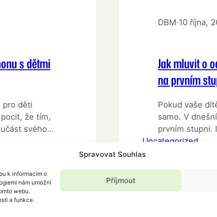
DBM
·
10 října, 
honu s dětmi
Jak mluvit o 
na prvním stu
 pro děti
Pokud vaše dítě
pocit, že tím,
samo. V dnešní
oučást svého
prvním stupni. 
to v pořádku to
Uncategorized
chvíli může být
nákupu
tak pro vás. Za
Spravovat Souhlas
epších
a nových zkuše
pu k informacím o
Příjmout
ologiemi nám umožní
tomto webu.
sti a funkce.