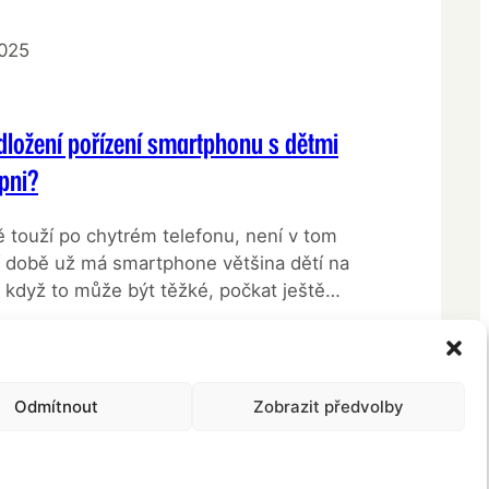
2025
odložení pořízení smartphonu s dětmi
pni?
 touží po chytrém telefonu, není v tom
 době už má smartphone většina dětí na
I když to může být těžké, počkat ještě
 nakonec obrovskou výhrou jak pro dítě,
čátek školního věku je už tak plný zážitků
ností. Když budete…
Odmítnout
Zobrazit předvolby