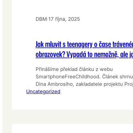
DBM
·
17 října, 2025
Jak mluvit s teenagery o čase tráven
obrazovek? Vypadá to nemožně, ale jd
Přinášíme překlad článku z webu
SmartphoneFreeChildhood. Článek shrnu
Dina Ambrosiho, zakladatele projektu Pro
Uncategorized
Jejich úhelným kamenem je jedna rada – 
opravdu funguje, je to mluvit o čase. Tent
přeložen ze stránek SMARTPHONE FREE
CHILDHOOOD. Obrátit příběh Mluvit s dosp
čase stráveném u obrazovky není snadné.
duševním zdraví…