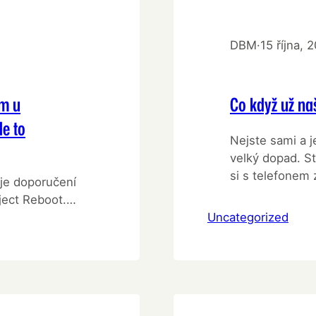
DBM
·
15 října, 
ém u
Co když už na
e to
Nejste sami a 
velký dopad. St
si s telefonem 
je doporučení
neměli na výběr
ject Reboot.
protože už to 
jestli něco
Uncategorized
mají všichni ko
o text byl
ívajícími o
 Statistiky o