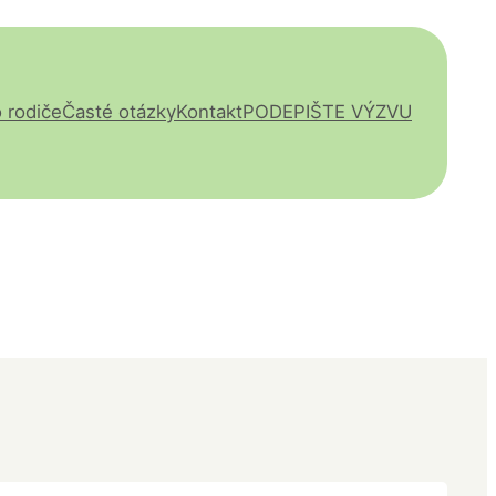
 rodiče
Časté otázky
Kontakt
PODEPIŠTE VÝZVU