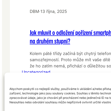
DBM
·
13 října, 2025
Jak mluvit o odložení pořízení smartp
na druhém stupni?
Kolem páté třídy začíná být chytrý telefon
samozřejmostí. Proto může mít vaše dítě 
že ho zatím nemá, přichází o důležitou s
Uncategorized
sociálního života. To je těžké a je napros
uznat. Pravda je ale taková, že odložení 
chytrého telefonu může být jedním z nejl
Abychom poskytli co nejlepší služby, používáme k ukládání a/nebo přístu
rozhodnutí pro duševní…
zařízení, technologie jako jsou soubory cookies. Souhlas s těmito techn
zpracovávat údaje, jako je chování při procházení nebo jedinečná ID na 
Nesouhlas nebo odvolání souhlasu může nepříznivě ovlivnit určité vlastno