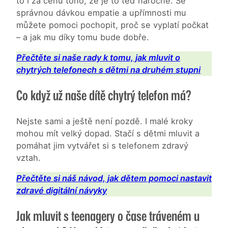
to i za cenu toho, že je to teď náročné. Se
správnou dávkou empatie a upřímnosti mu
můžete pomoci pochopit, proč se vyplatí počkat
– a jak mu díky tomu bude dobře.
Přečtěte si naše rady k tomu, jak mluvit o
chytrých telefonech s dětmi na druhém stupni
Co když už naše dítě chytrý telefon má?
Nejste sami a ještě není pozdě. I malé kroky
mohou mít velký dopad. Stačí s dětmi mluvit a
pomáhat jim vytvářet si s telefonem zdravý
vztah.
Přečtěte si náš návod, jak dětem pomoci nastavit
zdravé digitální návyky
Jak mluvit s teenagery o čase tráveném u