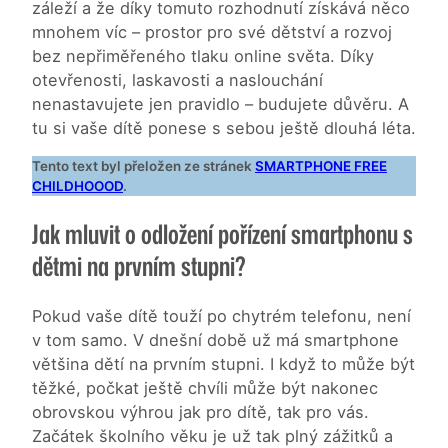
záleží a že díky tomuto rozhodnutí získává něco
mnohem víc – prostor pro své dětství a rozvoj
bez nepřiměřeného tlaku online světa. Díky
otevřenosti, laskavosti a naslouchání
nenastavujete jen pravidlo – budujete důvěru. A
tu si vaše dítě ponese s sebou ještě dlouhá léta.
Tento text byl přeložen ze stránek
SMARTPHONE FREE
CHILDHOOOD
.
Jak mluvit o odložení pořízení smartphonu s
dětmi na prvním stupni?
Pokud vaše dítě touží po chytrém telefonu, není
v tom samo. V dnešní době už má smartphone
většina dětí na prvním stupni. I když to může být
těžké, počkat ještě chvíli může být nakonec
obrovskou výhrou jak pro dítě, tak pro vás.
Začátek školního věku je už tak plný zážitků a