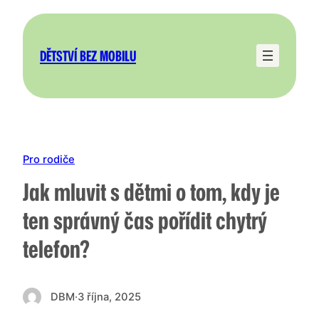
Přeskočit
na
obsah
DĚTSTVÍ BEZ MOBILU
Pro rodiče
Jak mluvit s dětmi o tom, kdy je
ten správný čas pořídit chytrý
telefon?
DBM
·
3 října, 2025