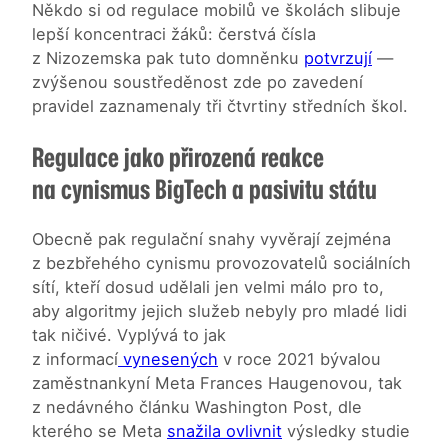
Někdo si od regulace mobilů ve školách slibuje
lepší koncentraci žáků: čerstvá čísla
z Nizozemska pak tuto domněnku
potvrzují
—
zvýšenou soustředěnost zde po zavedení
pravidel zaznamenaly tři čtvrtiny středních škol.
Regulace jako přirozená reakce
na cynismus BigTech a pasivitu státu
Obecně pak regulační snahy vyvěrají zejména
z bezbřehého cynismu provozovatelů sociálních
sítí, kteří dosud udělali jen velmi málo pro to,
aby algoritmy jejich služeb nebyly pro mladé lidi
tak ničivé. Vyplývá to jak
z informací
vynesených
v roce 2021 bývalou
zaměstnankyní Meta Frances Haugenovou, tak
z nedávného článku Washington Post, dle
kterého se Meta
snažila ovlivnit
výsledky studie