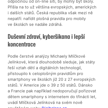
odpočinou od on-line sítí, by mohly být školy.
Přišla na to už většina evropských, amerických
i dalších států. Česká republika však mezi ně
nepatří: nařídit plošná pravidla pro mobily
ve školách se nadále zdráhá.
Duševní zdraví, kyberšikana i lepší
koncentrace
Podle čerstvé analýzy Michaely Mlíčkové
Jelínkové, která dlouhodobě sleduje, jak státy
řeší vztah dětí a digitálních technologií,
přistoupilo k celoplošným pravidlům pro
smartphony ve školách již 20 z 27 evropských
států. V Americe jde o 39 z 50 států. Dánsko
a Francie pak například nedoporučují pořizovat
dětem smartphony s internetem do třinácti let,
uvádí Mlíčková Jelínková na svém nově