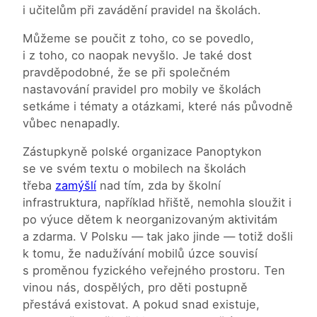
i učitelům při zavádění pravidel na školách.
Můžeme se poučit z toho, co se povedlo,
i z toho, co naopak nevyšlo. Je také dost
pravděpodobné, že se při společném
nastavování pravidel pro mobily ve školách
setkáme i tématy a otázkami, které nás původně
vůbec nenapadly.
Zástupkyně polské organizace Panoptykon
se ve svém textu o mobilech na školách
třeba
zamýšlí
nad tím, zda by školní
infrastruktura, například hřiště, nemohla sloužit i
po výuce dětem k neorganizovaným aktivitám
a zdarma. V Polsku — tak jako jinde — totiž došli
k tomu, že nadužívání mobilů úzce souvisí
s proměnou fyzického veřejného prostoru. Ten
vinou nás, dospělých, pro děti postupně
přestává existovat. A pokud snad existuje,