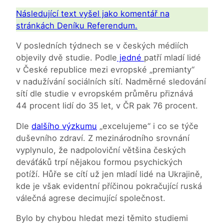
Následující text vyšel jako komentář na
stránkách Deníku Referendum.
V posledních týdnech se v českých médiích
objevily dvě studie. Podle
jedné
patří mladí lidé
v České republice mezi evropské „premianty“
v nadužívání sociálních sítí. Nadměrné sledování
sítí dle studie v evropském průměru přiznává
44 procent lidí do 35 let, v ČR pak 76 procent.
Dle
dalšího výzkumu
„excelujeme“ i co se týče
duševního zdraví. Z mezinárodního srovnání
vyplynulo, že nadpoloviční většina českých
deváťáků trpí nějakou formou psychických
potíží. Hůře se cítí už jen mladí lidé na Ukrajině,
kde je však evidentní příčinou pokračující ruská
válečná agrese decimující společnost.
Bylo by chybou hledat mezi těmito studiemi