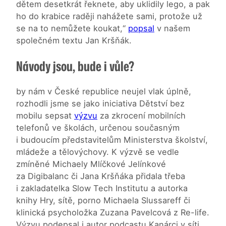
dětem desetkrát řeknete, aby uklidily lego, a pak
ho do krabice raději nahážete sami, protože už
se na to nemůžete koukat,“
popsal
v našem
společném textu Jan Kršňák.
Návody jsou, bude i vůle?
by nám v České republice neujel vlak úplně,
rozhodli jsme se jako iniciativa Dětství bez
mobilu sepsat
výzvu
za zkrocení mobilních
telefonů ve školách, určenou současným
i budoucím představitelům Ministerstva školství,
mládeže a tělovýchovy. K výzvě se vedle
zmíněné Michaely Mlíčkové Jelínkové
za Digibalanc či Jana Kršňáka přidala třeba
i zakladatelka Slow Tech Institutu a autorka
knihy Hry, sítě, porno Michaela Slussareff či
klinická psycholožka Zuzana Pavelcová z Re-life.
Výzvu podepsal i autor podcastu Kanárci v síti