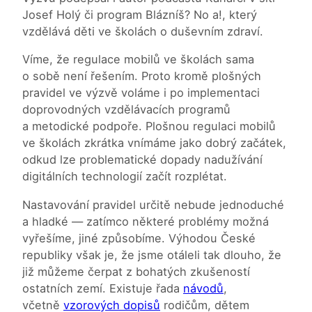
Josef Holý či program Blázníš? No a!, který
vzdělává děti ve školách o duševním zdraví.
Víme, že regulace mobilů ve školách sama
o sobě není řešením. Proto kromě plošných
pravidel ve výzvě voláme i po implementaci
doprovodných vzdělávacích programů
a metodické podpoře. Plošnou regulaci mobilů
ve školách zkrátka vnímáme jako dobrý začátek,
odkud lze problematické dopady nadužívání
digitálních technologií začít rozplétat.
Nastavování pravidel určitě nebude jednoduché
a hladké — zatímco některé problémy možná
vyřešíme, jiné způsobíme. Výhodou České
republiky však je, že jsme otáleli tak dlouho, že
již můžeme čerpat z bohatých zkušeností
ostatních zemí. Existuje řada
návodů
,
včetně
vzorových dopisů
rodičům, dětem