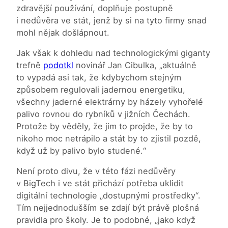
zdravější používání, doplňuje postupně
i nedůvěra ve stát, jenž by si na tyto firmy snad
mohl nějak došlápnout.
Jak však k dohledu nad technologickými giganty
trefně
podotkl
novinář Jan Cibulka, „aktuálně
to vypadá asi tak, že kdybychom stejným
způsobem regulovali jadernou energetiku,
všechny jaderné elektrárny by házely vyhořelé
palivo rovnou do rybníků v jižních Čechách.
Protože by věděly, že jim to projde, že by to
nikoho moc netrápilo a stát by to zjistil pozdě,
když už by palivo bylo studené.“
Není proto divu, že v této fázi nedůvěry
v BigTech i ve stát přichází potřeba uklidit
digitální technologie „dostupnými prostředky“.
Tím nejjednodušším se zdají být právě plošná
pravidla pro školy. Je to podobné, „jako když