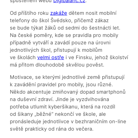
spuštěném webu
Digibalanc.cz
.
Od příštího roku
zakáže
dětem nosit mobilní
telefony do škol Švédsko, přičemž zákaz
se bude týkat žáků od sedmi do šestnácti let.
Na české poměry, kde se pravidla pro mobily
případně vytváří a zavádí pouze na úrovni
jednotlivých škol, přistupují k mobilům
ve školách
velmi ostře
i ve Finsku, jehož školství
má přitom dlouhodobě skvělou pověst.
Motivace, se kterými jednotlivé země přistupují
k zavádění pravidel pro mobily, jsou různé.
Někdo akcentuje zmiňovaný dopad smartphonů
na duševní zdraví. Jinde je vyzdvihována
potřeba utlumit kyberšikanu, která na rozdíl
od šikany „běžné“ nekončí ve škole, ale
pronásleduje jednotlivce v bezhraničním on-line
světě prakticky od rána do večera.