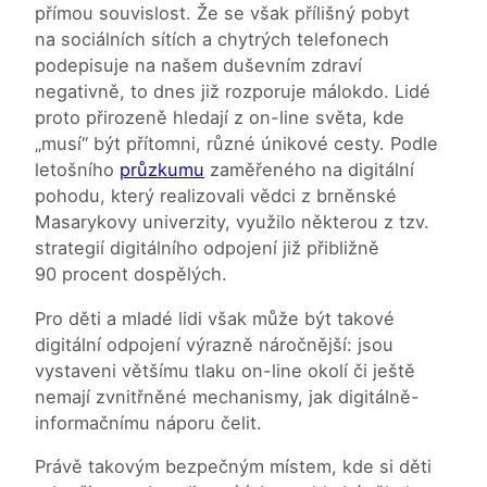
přímou souvislost. Že se však přílišný pobyt
na sociálních sítích a chytrých telefonech
podepisuje na našem duševním zdraví
negativně, to dnes již rozporuje málokdo. Lidé
proto přirozeně hledají z on-line světa, kde
„musí“ být přítomni, různé únikové cesty. Podle
letošního
průzkumu
zaměřeného na digitální
pohodu, který realizovali vědci z brněnské
Masarykovy univerzity, využilo některou z tzv.
strategií digitálního odpojení již přibližně
90 procent dospělých.
Pro děti a mladé lidi však může být takové
digitální odpojení výrazně náročnější: jsou
vystaveni většímu tlaku on-line okolí či ještě
nemají zvnitřněné mechanismy, jak digitálně-
informačnímu náporu čelit.
Právě takovým bezpečným místem, kde si děti