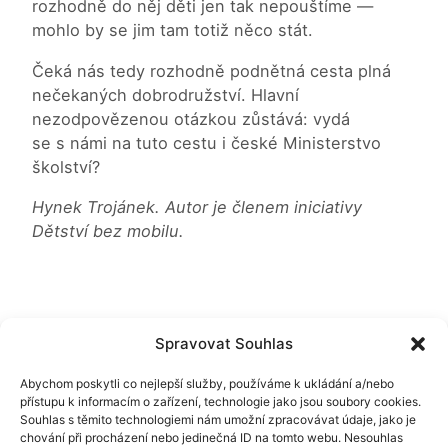
rozhodně do něj děti jen tak nepouštíme —
mohlo by se jim tam totiž něco stát.
Čeká nás tedy rozhodně podnětná cesta plná
nečekaných dobrodružství. Hlavní
nezodpovězenou otázkou zůstává: vydá
se s námi na tuto cestu i české Ministerstvo
školství?
Hynek Trojánek. Autor je členem iniciativy
Dětství bez mobilu.
Spravovat Souhlas
Abychom poskytli co nejlepší služby, používáme k ukládání a/nebo
přístupu k informacím o zařízení, technologie jako jsou soubory cookies.
Pro rodiče
Příběhy krocení mobilů: zvednutí ruky a hrací dny
Souhlas s těmito technologiemi nám umožní zpracovávat údaje, jako je
3 srpna, 2026
chování při procházení nebo jedinečná ID na tomto webu. Nesouhlas