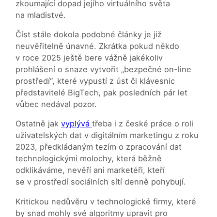
zkoumající dopad jejího virtuálního světa
na mladistvé.
Číst stále dokola podobné články je již
neuvěřitelně únavné. Zkrátka pokud někdo
v roce 2025 ještě bere vážně jakékoliv
prohlášení o snaze vytvořit „bezpečné on-line
prostředí“, které vypustí z úst či klávesnic
představitelé BigTech, pak posledních pár let
vůbec nedával pozor.
Ostatně jak
vyplývá
třeba i z české práce o roli
uživatelských dat v digitálním marketingu z roku
2023, předkládaným tezím o zpracování dat
technologickými molochy, která běžně
odklikáváme, nevěří ani marketéři, kteří
se v prostředí sociálních sítí denně pohybují.
Kritickou nedůvěru v technologické firmy, které
by snad mohly své algoritmy upravit pro